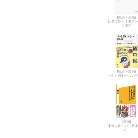
[挿絵・装画]
仕事に効く！モダ
ンポウ
[挿絵・装画]
バカと思わせない
[装画]
本当は面白い「日
史」