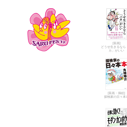
[装画]
どうせ生きるなら
カ」がいい
[装画・挿絵]
探検家の日々本