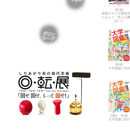
[装画]
親鸞がヤクザ事務
り込んで「悪人正
説いた
[装画]
大学図鑑! 2018
[挿絵・装画]
大学図鑑! 2017