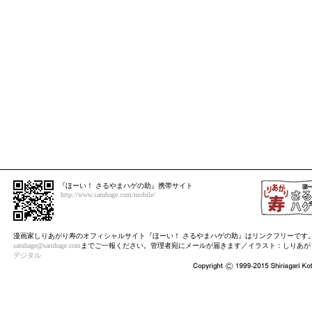
『ほーい！ さるやまハゲの助』携帯サイト
http://www.saruhage.com/mobile/
漫画家しりあがり寿のオフィシャルサイト『ほーい！ さるやまハゲの助』はリンクフリーです
saruhage@saruhage.com
までご一報ください。管理者宛にメールが届きます／イラスト：しりあが
デジタル