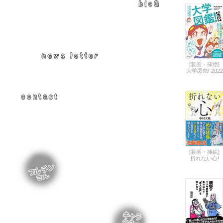
[装画・挿絵]
大学図鑑! 2022
[装画・挿絵]
折れない心!